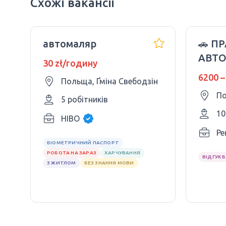
Схожі вакансії
автомаляр
🚗 П
АВТ
30 zł/годину
ЗАВО
6200 –
Польща, Ґміна Свебодзін
По
5 робітників
10
HIBO
Pe
БІОМЕТРИЧНИЙ ПАСПОРТ
РОБОТА НА ЗАРАЗ
ХАРЧУВАННЯ
ВІДГУК 
З ЖИТЛОМ
БЕЗ ЗНАННЯ МОВИ