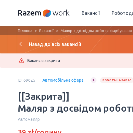
Вакансії
Роботод
Головна
Вакансії
Маляр з досвідом роботи фарбування
Назад до всіх вакансій
Вакансія закрита
ID: 69625
Автомобільна сфера
РОБОТА НА ЗАРАЗ
[[Закрита]]
Маляр з досвідом робот
Автомаляр
39 zł/годину