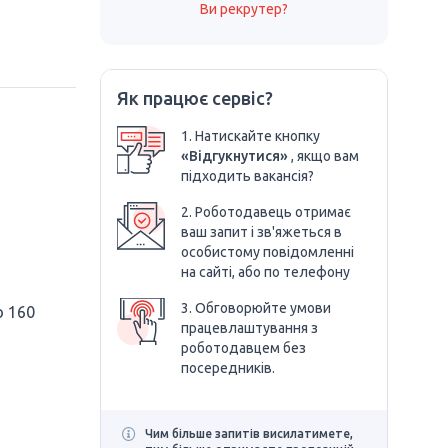
Ви рекрутер?
Як працює сервіс?
1. Натискайте кнопку
«Відгукнутися»
, якщо вам
підходить вакансія?
2. Роботодавець отримає
ваш запит і зв'яжеться в
особистому повідомленні
на сайті, або по телефону
3. Обговорюйте умови
о 160
працевлаштування з
роботодавцем без
посередників.
Чим більше запитів висилатимете,