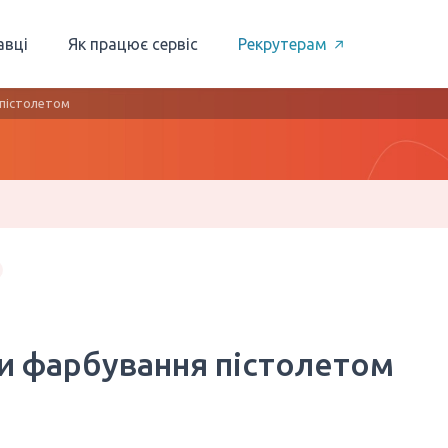
авці
Як працює сервіс
Рекрутерам
 пістолетом
и фарбування пістолетом