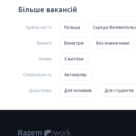
Більше вакансій
Країна, місто
Польща
Сьрода-Великополь
Вимоги
Біометрія
Без знання мови
Умови
З житлом
Спеціальність
Автомаляр
Додатково
Для чоловіків
Для студентів