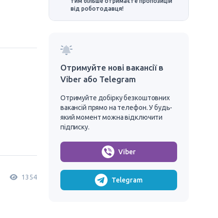
тим більше отримаєте пропозицій
від роботодавця!
Отримуйте нові вакансії в
Viber або Telegram
Отримуйте добірку безкоштовних
вакансій прямо на телефон. У будь-
який момент можна відключити
підписку.
Viber
1354
Telegram