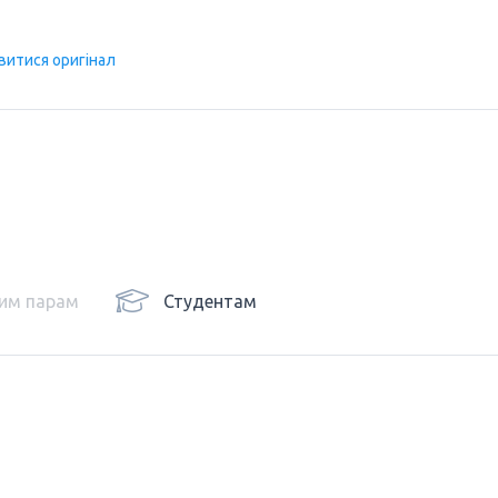
витися оригінал
им парам
Студентам