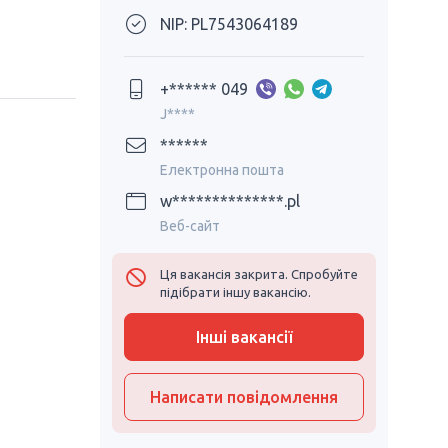
NIP: PL7543064189
+****** 049
J****
******
Електронна пошта
w**************.pl
Веб-сайт
Ця вакансія закрита. Спробуйте
підібрати іншу вакансію.
Інші вакансії
Написати повідомлення