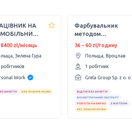
РАЦІВНИК НА
Фарбувальник
ОМОБІЛЬНИЙ
методом
Д NISSAN
напилення/
 8400 zł/місяць
36 – 60 zł/годину
Lakiernik
льща, Зелена Гура
Польща, Вроцлав
 робітників
1 робітник
rsonal Work
Grela Group Sp. z o. o
БЕЗ АНКЕТИ
БЕЗ ЗНАННЯ МОВИ
ВІДГУК БЕЗ АНКЕТИ
БІОМЕТРИЧНИЙ ПАСПОРТ
РОБОТА НА ЗАРАЗ
З ЖИТЛОМ
БЕЗ ЗНАННЯ МОВИ