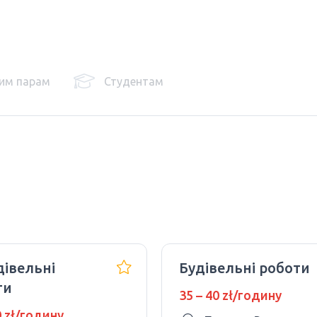
им парам
Студентам
дівельні
Будівельні роботи
ти
35 – 40 zł/годину
0 zł/годину