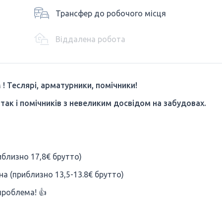
Трансфер до робочого місця
Віддалена робота
м
! Теслярі, арматурники, помічники!
так і помічників з невеликим досвідом на забудовах.
иблизно 17,8€ брутто)
на (приблизно 13,5-13.8€ брутто)
проблема! 👍