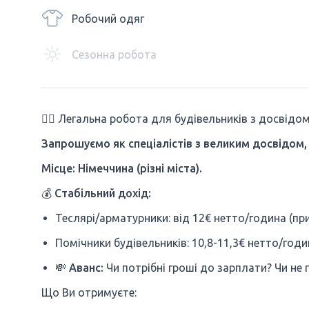
Робочий одяг
Сезонна робота
👷‍♂️ Легальна робота для будівельників з досвідо
Запрошуємо як спеціалістів з великим досвідом, 
Місце: Німеччина (різні міста).
💰
Стабільний дохід:
Теслярі/арматурники: від 12€ нетто/година (пр
Помічники будівельників: 10,8-11,3€ нетто/годи
💸
Аванс:
Чи потрібні гроші до зарплати? Чи не 
Що Ви отримуєте: