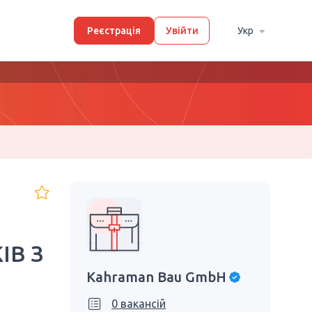
Реєстрація
Увійти
Укр
ІВ З
Kahraman Bau GmbH
0 вакансій