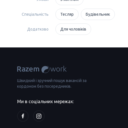
Спеціальність
Тесляр
Будівельник
Додатково
Для чоловіків
Швидкий і зручний пошук вакансій за
кордоном без посередників.
Ми в соціальних мережах: