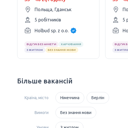
Польща, Гданськ
По
5 робітників
5 
Holbud sp. z o.o.
Ho
ВІДГУК БЕЗ АНКЕТИ
ХАРЧУВАННЯ
ВІДГУК 
З ЖИТЛОМ
БЕЗ ЗНАННЯ МОВИ
З ЖИТЛ
Більше вакансій
Країна, місто
Німеччина
Берлін
Вимоги
Без знання мови
Умови
З житлом