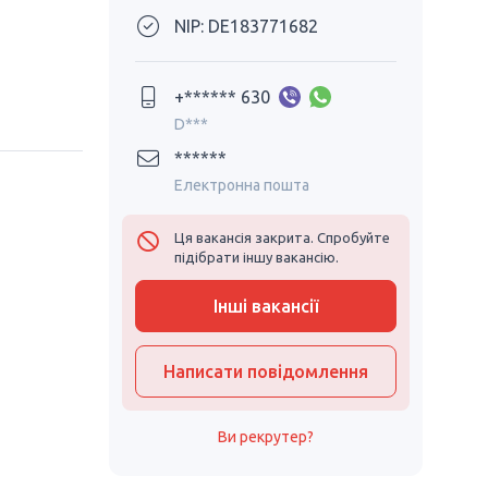
NIP: DE183771682
+****** 630
D***
******
Електронна пошта
Ця вакансія закрита. Спробуйте
підібрати іншу вакансію.
Інші вакансії
Написати повідомлення
Ви рекрутер?