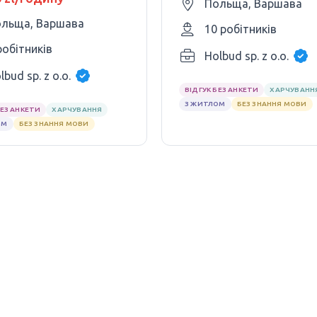
Польща, Варшава
льща, Варшава
10 робітників
робітників
Holbud sp. z o.o.
lbud sp. z o.o.
ВІДГУК БЕЗ АНКЕТИ
ХАРЧУВАНН
З ЖИТЛОМ
БЕЗ ЗНАННЯ МОВИ
БЕЗ АНКЕТИ
ХАРЧУВАННЯ
ОМ
БЕЗ ЗНАННЯ МОВИ