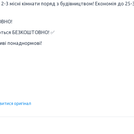
2-3 місні кімнати поряд з будівництвом! Економія до 25-3
ОВНО!
аються БЕЗКОШТОВНО! ✅
иві понаднормові!
витися оригінал