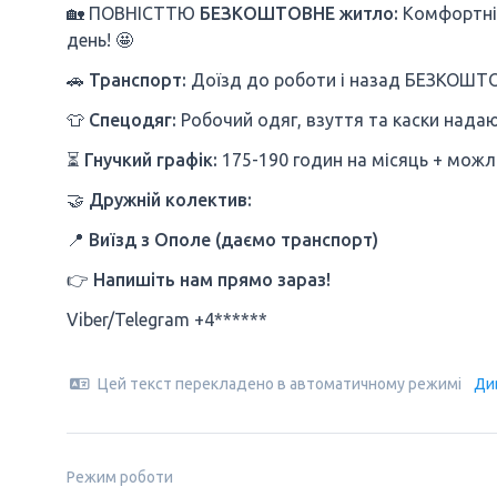
🏡 ПОВНІСТТЮ
БЕЗКОШТОВНЕ житло:
Комфортні 
день! 🤩
🚗
Транспорт:
Доїзд до роботи і назад БЕЗКОШТ
👕
Спецодяг:
Робочий одяг, взуття та каски над
⏳
Гнучкий графік:
175-190 годин на місяць + можл
🤝
Дружній колектив:
📍
Виїзд з Ополе (даємо транспорт)
👉
Напишіть нам прямо зараз!
Viber/Telegram +4******
Цей текст перекладено в автоматичному режимі
Ди
Режим роботи