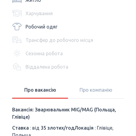
Житло
Харчування
Робочий одяг
Трансфер до робочого місця
Сезонна робота
Віддалена робота
Про вакансію
Про компанію
Вакансія: Зварювальник MIG/MAG (Польща,
Глівіце)
Ставка
: від
35 злотих/годЛокація
: Глівіце,
Польща