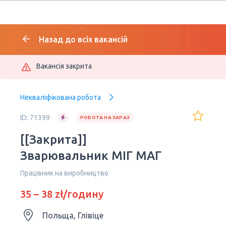
Назад до всіх вакансій
Вакансія закрита
Некваліфікована робота
ID: 71399
РОБОТА НА ЗАРАЗ
[[Закрита]]
Зварювальник МІГ МАГ
Працівник на виробництво
35 – 38 zł/годину
Польща, Глівіце