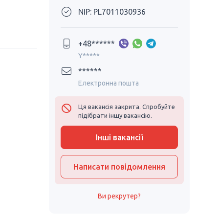
NIP: PL7011030936
+48******
Y*****
******
Електронна пошта
Ця вакансія закрита. Спробуйте
підібрати іншу вакансію.
Інші вакансії
Написати повідомлення
Ви рекрутер?