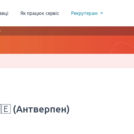
авці
Як працює сервіс
Рекрутерам
)
🇪 (Антверпен)