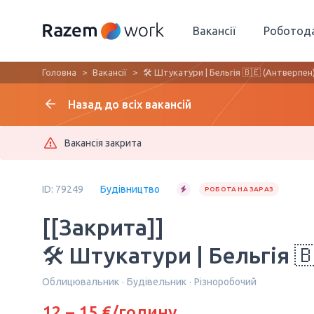
Вакансії
Роботод
Головна
Вакансії
🛠 Штукатури | Бельгія 🇧🇪 (Антверпен
Назад до всіх вакансій
Вакансія закрита
ID: 79249
Будівництво
РОБОТА НА ЗАРАЗ
[[Закрита]]
🛠 Штукатури | Бельгія 
Облицювальник
Будівельник
Різноробочий
12 – 15 €/годину