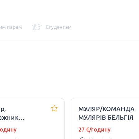
им парам
Студентам
р,
МУЛЯР/КОМАНДА
ажник
МУЛЯРІВ БЕЛЬГІЯ
локонструкцій
годину
27 €/годину