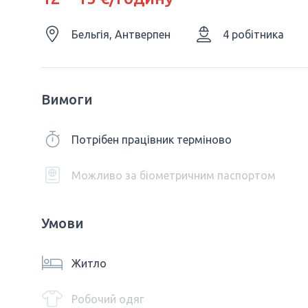
Бельгія, Антверпен
4 робітника
Вимоги
Потрібен працівник терміново
Можливо за біометричним паспортом
Умови
Житло
Робочий одяг