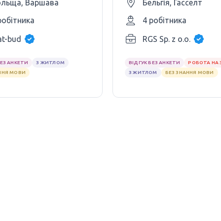
льща, Варшава
Бельгія, Гасселт
робітника
4 робітника
t-bud
RGS Sp. z o.o.
БЕЗ АНКЕТИ
З ЖИТЛОМ
ВІДГУК БЕЗ АНКЕТИ
РОБОТА НА 
ННЯ МОВИ
З ЖИТЛОМ
БЕЗ ЗНАННЯ МОВИ