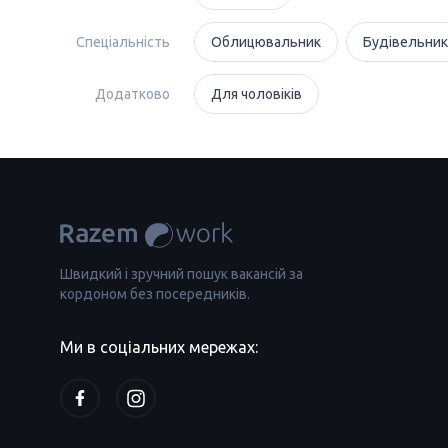
Спеціальність
Облицювальник
Будівельник
Додатково
Для чоловіків
Швидкий і зручний пошук вакансій за
кордоном без посередників.
Ми в соціальних мережах: