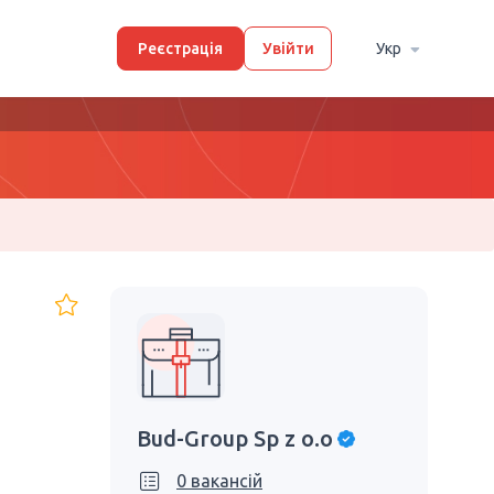
Реєстрація
Увійти
Укр
Bud-Group Sp z o.o
0 вакансій