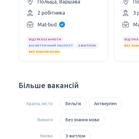
Польща, Варшава
По
2 робітника
3 
Mat-bud
Ma
ВІДГУК БЕЗ АНКЕТИ
ВІДГУК 
БІОМЕТРИЧНИЙ ПАСПОРТ
З ЖИТЛОМ
БЕЗ ЗНА
БЕЗ ЗНАННЯ МОВИ
Більше вакансій
Країна, місто
Бельгія
Антверпен
Вимоги
Без знання мови
Умови
З житлом