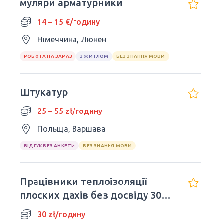
муляри арматурники
14 – 15 €/годину
Німеччина, Люнен
РОБОТА НА ЗАРАЗ
З ЖИТЛОМ
БЕЗ ЗНАННЯ МОВИ
Штукатур
25 – 55 zł/годину
Польща, Варшава
ВІДГУК БЕЗ АНКЕТИ
БЕЗ ЗНАННЯ МОВИ
Працівники теплоізоляції
плоских дахів без досвіду 30
zl/h (netto)!
30 zł/годину