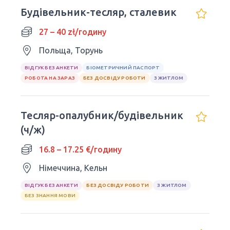
Будівельник-тесляр, сталевик
27 – 40 zł/годину
Польща, Торунь
ВІДГУК БЕЗ АНКЕТИ
БІОМЕТРИЧНИЙ ПАСПОРТ
РОБОТА НА ЗАРАЗ
БЕЗ ДОСВІДУ РОБОТИ
З ЖИТЛОМ
Тесляр-опалубник/будівельник
(ч/ж)
16.8 – 17.25 €/годину
Німеччина, Кельн
ВІДГУК БЕЗ АНКЕТИ
БЕЗ ДОСВІДУ РОБОТИ
З ЖИТЛОМ
БЕЗ ЗНАННЯ МОВИ