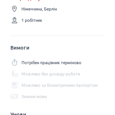
Німеччина, Берлін
1 робітник
Вимоги
Потрібен працівник терміново
Можливо без досвіду роботи
Можливо за біометричним паспортом
Знання мови
Умови