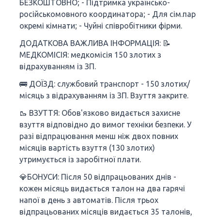
БЕЗКОШТОВНО; - Підтримка українсько-
російськомовного координатора; - Для сім.пар
окремі кімнати; - Чуйні співробітники фірми.
ДОДАТКОВА ВАЖЛИВА ІНФОРМАЦІЯ: 📝
МЕДКОМІСІЯ: медкомісія 150 злотих з
відрахуванням із ЗП.
🚌 ДОЇЗД: службовий транспорт - 150 злотих/
місяць з відрахуванням із ЗП. Взуття закрите.
🥾 ВЗУТТЯ: Обов'язково видається захисне
взуття відповідно до вимог техніки безпеки. У
разі відпрацювання менш ніж двох повних
місяців вартість взуття (130 злотих)
утримується із заробітної плати.
💎БОНУСИ: Після 50 відпрацьованих днів -
кожен місяць видається талон на два гарячі
напої в день з автоматів. Після трьох
відпрацьованих місяців видається 35 талонів,