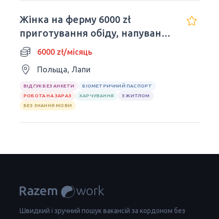
Жінка на ферму 6000 zł
приготування обіду, напування
телят
6000 zł/місяць
Польща, Лапи
ВІДГУК БЕЗ АНКЕТИ
БІОМЕТРИЧНИЙ ПАСПОРТ
РОБОТА НА ЗАРАЗ
ХАРЧУВАННЯ
З ЖИТЛОМ
БЕЗ ЗНАННЯ МОВИ
Швидкий і зручний пошук вакансій за кордоном без