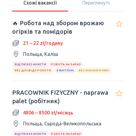
Схожі вакансії
Переглянуті
🔥 Робота над збором врожаю
огірків та помідорів
21 – 22 zł/годину
Польща, Каліш
ВІДГУК БЕЗ АНКЕТИ
РОБОТА НА ЗАРАЗ
БЕЗ ДОСВІДУ РОБОТИ
З ЖИТЛОМ
БЕЗ ЗНАННЯ МОВИ
PRACOWNIK FIZYCZNY - naprawa
palet (робітник)
4806 – 8500 zł/місяць
Польща, Сьрода-Великопольська
ВІДГУК БЕЗ АНКЕТИ
РОБОТА НА ЗАРАЗ