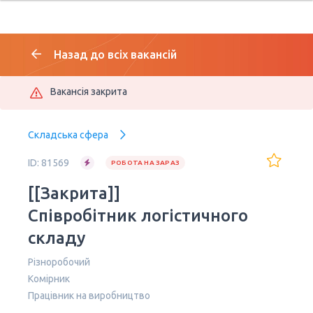
Назад до всіх вакансій
Вакансія закрита
Складська сфера
ID: 81569
РОБОТА НА ЗАРАЗ
[[Закрита]]
Співробітник логістичного
складу
Різноробочий
Комірник
Працівник на виробництво