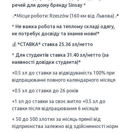
речей для дому бренду Sinsay
*
📍Місце роботи: Rzeszów (160 км від Львова)📍
*
Не важка робота на теплому складі одягу,
не потребує досвіду та знання мови!*
💰
*СТАВКА* ставка 25.36 зл/нетто
*
Для студентів ставка 31.40 зл/нетто (за
наявності довідки студента)*
+0.5 зл до ставки за відвідуваність 100% при
відпрацюванні повного календарного місяця
+0.5 зл до ставки до 26 років
+1 зл до ставки за своє житло +0.5 зл до
ставки після відпрацювання 6 місяців
+ 50 до 500 злотих за місяць премії від
підприємства залежно від здійсненності норм