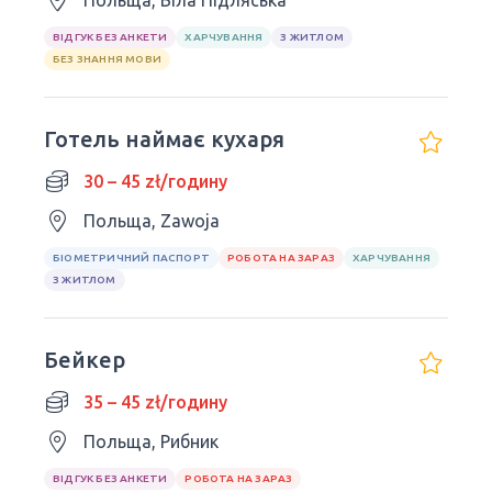
Польща, Біла Підляська
ВІДГУК БЕЗ АНКЕТИ
ХАРЧУВАННЯ
З ЖИТЛОМ
БЕЗ ЗНАННЯ МОВИ
Готель наймає кухаря
30 – 45 zł/годину
Польща, Zawoja
БІОМЕТРИЧНИЙ ПАСПОРТ
РОБОТА НА ЗАРАЗ
ХАРЧУВАННЯ
З ЖИТЛОМ
Бейкер
35 – 45 zł/годину
Польща, Рибник
ВІДГУК БЕЗ АНКЕТИ
РОБОТА НА ЗАРАЗ