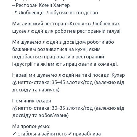
– Ресторан Ксенії Хантер
📍 Любневіце, Любуське воєводство
Мисливський ресторан «Ксенія» в Любневіцах
шукає людей для роботи в ресторанній галузі.
Ми шукаємо людей з досвідом роботи або
бажанням розвиватися на кухні, яким
подобається працювати в ресторанній
індустрії та які вміють працювати в команді.
Наразі ми шукаємо людей на такі посади: Кухар
💰 нетто-ставка: 35–45 злотих/год (залежно від
досвіду та навичок)
Помічник кухаря
💰 нетто-ставка: 30–35 злотих/год (залежно від
досвіду та зобов'язань)
Ми пропонуємо:
✔ стабільна зайнятість ✔ приваблива