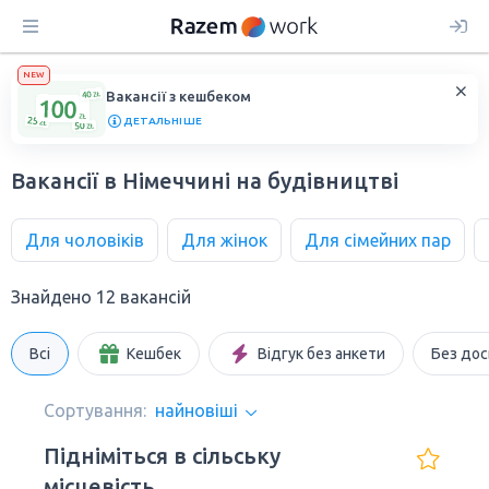
NEW
Вакансії з кешбеком
ДЕТАЛЬНІШЕ
Вакансії в Німеччині на будівництві
Для чоловіків
Для жінок
Для сімейних пар
Знайдено 12 вакансій
Всі
Кешбек
Відгук без анкети
Без дос
Сортування:
найновіші
Підніміться в сільську
місцевість