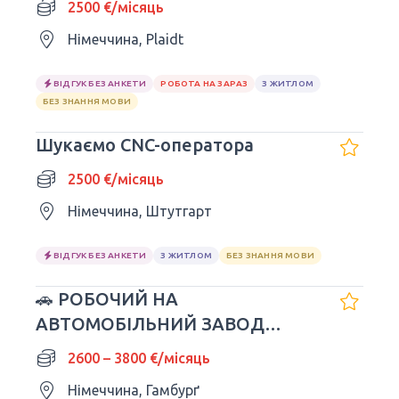
2500 €/місяць
Німеччина, Plaidt
ВІДГУК БЕЗ АНКЕТИ
РОБОТА НА ЗАРАЗ
З ЖИТЛОМ
БЕЗ ЗНАННЯ МОВИ
Шукаємо CNC-оператора
2500 €/місяць
Німеччина, Штутгарт
ВІДГУК БЕЗ АНКЕТИ
З ЖИТЛОМ
БЕЗ ЗНАННЯ МОВИ
🚗 РОБОЧИЙ НА
АВТОМОБІЛЬНИЙ ЗАВОД
VOLKSWAGEN
2600 – 3800 €/місяць
Німеччина, Гамбурґ