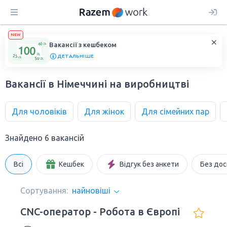
NEW
Вакансії з кешбеком
ДЕТАЛЬНІШЕ
Вакансії в Німеччині на виробництві
Для чоловіків
Для жінок
Для сімейних пар
Знайдено 6 вакансій
Всі
Кешбек
Відгук без анкети
Без дос
Сортування:
найновіші
CNC-оператор - Робота в Європі