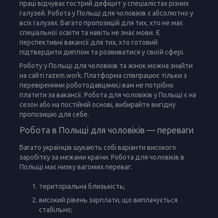
праці відчуває гострий дефіцит у спеціалістах різних
галузей. Робота у Польщі для чоловіків є абсолютно у
всіх галузях. Багато пропозицій для тих, хто не має
спеціальної освіти та навіть не знає мови. Є
перспективні вакансії для тих, хто готовий
підтвердити диплом та розвиватися у своїй сфері.
Роботу у Польщі для чоловіків та жінок можна знайти
на сайті razem.work. Платформа співпрацює тільки з
перевіреними роботодавцями,і вам не потрібно
платити за вакансії. Робота для чоловіків у Польщі є на
сезон або на постійній основі, вибирайте вигідну
пропозицію для себе.
Робота в Польщі для чоловіків — переваги
Багато українців шукають собі варіанти високого
заробітку за межами країни. Робота для чоловіків в
Польщі має низку вагомих переваг:
територіальна близькість;
високий рівень зарплати, що виплачується
стабільно;