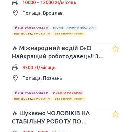
10000 – 12000 zł/місяць
Польща, Вроцлав
ВІДГУК БЕЗ АНКЕТИ
БІОМЕТРИЧНИЙ ПАСПОРТ
БЕЗ ДОСВІДУ РОБОТИ
БЕЗ ЗНАННЯ МОВИ
🔥 Міжнародний водій C+E!
Найкращий роботодавець!! 3/1
- 9 500 злотих
9500 zł/місяць
Польща, Познань
ВІДГУК БЕЗ АНКЕТИ
РОБОТА НА ЗАРАЗ
БЕЗ ДОСВІДУ РОБОТИ
БЕЗ ЗНАННЯ МОВИ
🔥 Шукаємо ЧОЛОВІКІВ НА
СТАБІЛЬНУ РОБОТУ ПО
UMOWA O PRACĘ! KRAKÓW