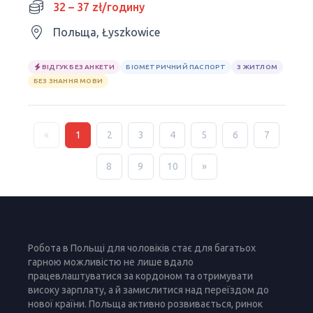
32 – 37 zł/годину
Польща, Łyszkowice
ВІДГУК БЕЗ АНКЕТИ
БІОМЕТРИЧНИЙ ПАСПОРТ
З ЖИТЛОМ
БЕЗ ЗНАННЯ МОВИ
«
1
2
3
4
5
6
7
8
9
10
»
Робота в Польщі для чоловіків стає для багатьох
гарною можливістю не лише вдало
працевлаштуватися за кордоном та отримувати
високу зарплату, а й замислитися над переїздом до
нової країни. Польща активно розвивається, ринок