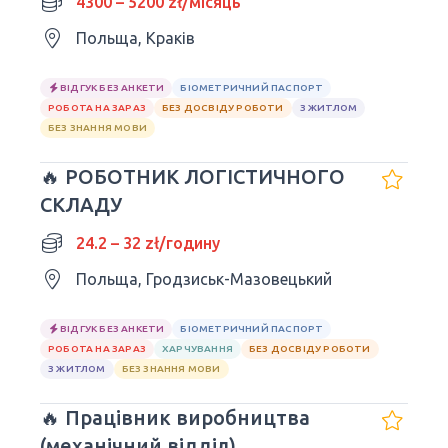
4300 – 5200 zł/місяць
Польща, Краків
ВІДГУК БЕЗ АНКЕТИ
БІОМЕТРИЧНИЙ ПАСПОРТ
РОБОТА НА ЗАРАЗ
БЕЗ ДОСВІДУ РОБОТИ
З ЖИТЛОМ
БЕЗ ЗНАННЯ МОВИ
🔥 РОБОТНИК ЛОГІСТИЧНОГО
СКЛАДУ
24.2 – 32 zł/годину
Польща, Гродзиськ-Мазовецький
ВІДГУК БЕЗ АНКЕТИ
БІОМЕТРИЧНИЙ ПАСПОРТ
РОБОТА НА ЗАРАЗ
ХАРЧУВАННЯ
БЕЗ ДОСВІДУ РОБОТИ
З ЖИТЛОМ
БЕЗ ЗНАННЯ МОВИ
🔥 Працівник виробництва
(механічний відділ)