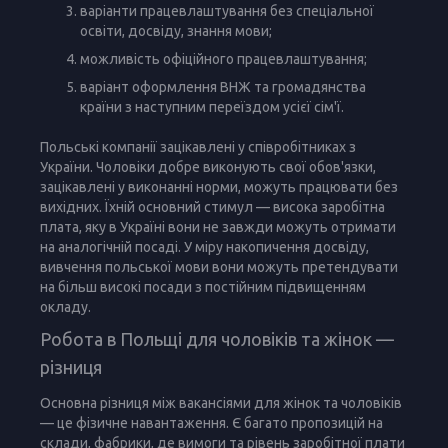
варіанти працевлаштування без спеціальної
освіти, досвіду, знання мови;
можливість офіційного працевлаштування;
варіант оформлення ВНЖ та громадянства
країни з наступним переїздом усієї сім'ї.
Польські компанії зацікавлені у співробітниках з
України. Чоловіки добре виконують свої обов'язки,
зацікавлені у виконанні норми, можуть працювати без
вихідних. Їхній основний стимул — висока заробітна
плата, яку в Україні вони не завжди можуть отримати
на аналогічній посаді. У міру накопичення досвіду,
вивчення польської мови вони можуть претендувати
на більш високі посади з постійним підвищенням
окладу.
Робота в Польщі для чоловіків та жінок —
різниця
Основна різниця між вакансіями для жінок та чоловіків
— це фізичне навантаження. Є багато пропозицій на
склади, фабрики, де вимоги та рівень заробітної плати