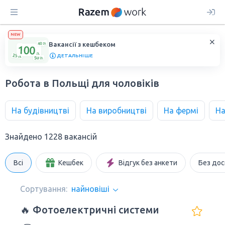
NEW
Вакансії з кешбеком
ДЕТАЛЬНІШЕ
Робота в Польщі для чоловіків
На будівництві
На виробництві
На фермі
На
Знайдено 1228 вакансій
Всі
Кешбек
Відгук без анкети
Без дос
Сортування:
найновіші
🔥 Фотоелектричні системи