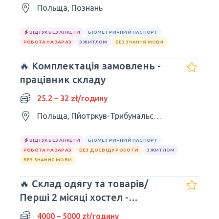
Польща, Познань
ВІДГУК БЕЗ АНКЕТИ
БІОМЕТРИЧНИЙ ПАСПОРТ
РОБОТА НА ЗАРАЗ
З ЖИТЛОМ
БЕЗ ЗНАННЯ МОВИ
🔥 Комплектація замовлень -
працівник складу
25.2 – 32 zł/годину
Польща, Пйотркув-Трибунальський
ВІДГУК БЕЗ АНКЕТИ
БІОМЕТРИЧНИЙ ПАСПОРТ
РОБОТА НА ЗАРАЗ
БЕЗ ДОСВІДУ РОБОТИ
З ЖИТЛОМ
БЕЗ ЗНАННЯ МОВИ
🔥 Склад одягу та товарів/
Перші 2 місяці хостел -
БЕЗКОШТОВНІ
4000 – 5000 zł/годину