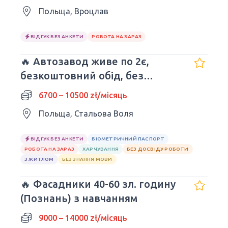
Польща, Вроцлав
ВІДГУК БЕЗ АНКЕТИ
РОБОТА НА ЗАРАЗ
🔥 Автозавод живе по 2є,
безкоштовний обід, без
досвіду та мови
6700 – 10500 zł/місяць
Польща, Стальова Воля
ВІДГУК БЕЗ АНКЕТИ
БІОМЕТРИЧНИЙ ПАСПОРТ
РОБОТА НА ЗАРАЗ
ХАРЧУВАННЯ
БЕЗ ДОСВІДУ РОБОТИ
З ЖИТЛОМ
БЕЗ ЗНАННЯ МОВИ
🔥 Фасадники 40-60 зл. годину
(Познань) з навчанням
9000 – 14000 zł/місяць