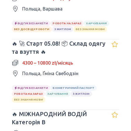
Польща, Варшава
ВІДГУК БЕЗ АНКЕТИ
РОБОТА НА ЗАРАЗ
ХАРЧУВАННЯ
БЕЗ ДОСВІДУ РОБОТИ
З ЖИТЛОМ
БЕЗ ЗНАННЯ МОВИ
🔥 🚀 Старт 05.08! 📦 Склад одягу
та взуття 🔥
4300 – 10800 zł/місяць
Польща, Ґміна Свебодзін
ВІДГУК БЕЗ АНКЕТИ
БІОМЕТРИЧНИЙ ПАСПОРТ
РОБОТА НА ЗАРАЗ
ХАРЧУВАННЯ
З ЖИТЛОМ
БЕЗ ЗНАННЯ МОВИ
🔥 МІЖНАРОДНИЙ ВОДІЙ
Категорія B