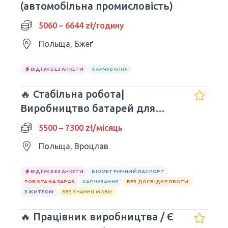
(автомобільна промисловість)
5060 – 6644 zł/годину
Польща, Бжеґ
ВІДГУК БЕЗ АНКЕТИ
ХАРЧУВАННЯ
🔥 Стабільна робота|
Bиробництвo батарей для
авто| Wrocław
5500 – 7300 zł/місяць
Польща, Вроцлав
ВІДГУК БЕЗ АНКЕТИ
БІОМЕТРИЧНИЙ ПАСПОРТ
РОБОТА НА ЗАРАЗ
ХАРЧУВАННЯ
БЕЗ ДОСВІДУ РОБОТИ
З ЖИТЛОМ
БЕЗ ЗНАННЯ МОВИ
🔥 Працівник виробництва / Є