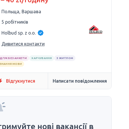
Польща, Варшава
5 робітників
Holbud sp. z o.o.
Дивитися контакти
ІДГУК БЕЗ АНКЕТИ
ХАРЧУВАННЯ
З ЖИТЛОМ
 ЗНАННЯ МОВИ
Відгукнутися
Написати повідомлення
римуйте нові вакансії в