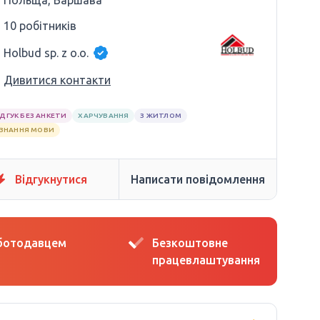
Польща, Варшава
10 робітників
Holbud sp. z o.o.
Дивитися контакти
ІДГУК БЕЗ АНКЕТИ
ХАРЧУВАННЯ
З ЖИТЛОМ
 ЗНАННЯ МОВИ
Відгукнутися
Написати повідомлення
оботодавцем
Безкоштовне
працевлаштування