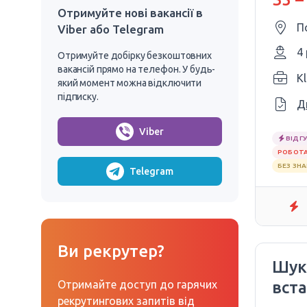
Отримуйте нові вакансії в
П
Viber або Telegram
4
Отримуйте добірку безкоштовних
вакансій прямо на телефон. У будь-
який момент можна відключити
підписку.
Д
Viber
ВІДГУ
РОБОТА
БЕЗ ЗН
Telegram
Ви рекрутер?
Шук
Отримайте доступ до гарячих
вст
рекрутингових запитів від