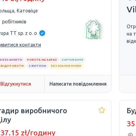
Vi
ольща, Катовіце
1 робітників
Отр
upa TT sp. z o. o
на 
від
ивитися контакти
К БЕЗ АНКЕТИ
РОБОТА НА ЗАРАЗ
ХАРЧУВАННЯ
СВІДУ РОБОТИ
З ЖИТЛОМ
БЕЗ ЗНАННЯ МОВИ
Відгукнутися
Написати повідомлення
гадир виробничого
Бу
ілу
35
 37.15 zł/годину