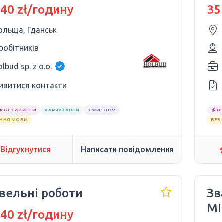
 40 zł/годину
35
ольща, Гданськ
 робітників
lbud sp. z o.o.
ивитися контакти
К БЕЗ АНКЕТИ
ХАРЧУВАННЯ
З ЖИТЛОМ
В
АННЯ МОВИ
БЕЗ
Відгукнутися
Написати повідомлення
івельні роботи
Зв
MI
 40 zł/годину