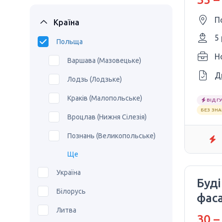
П
Країна
5
Польща
Ho
Варшава (Мазовецьке)
Д
Лодзь (Лодзьке)
Краків (Малопольське)
ВІДГУ
БЕЗ ЗН
Вроцлав (Нижня Сілезія)
Познань (Великопольське)
Ще
Україна
Буді
Білорусь
фаса
Литва
30 –