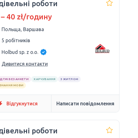
дівельні роботи
 – 40 zł/годину
Польща, Варшава
5 робітників
Holbud sp. z o.o.
Дивитися контакти
ІДГУК БЕЗ АНКЕТИ
ХАРЧУВАННЯ
З ЖИТЛОМ
 ЗНАННЯ МОВИ
Відгукнутися
Написати повідомлення
дівельні роботи