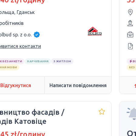
ольща, Гданськ
 робітників
lbud sp. z o.o.
ивитися контакти
К БЕЗ АНКЕТИ
ХАРЧУВАННЯ
З ЖИТЛОМ
В
АННЯ МОВИ
БЕЗ
Відгукнутися
Написати повідомлення
вництво фасадів /
дів Катовіце
От
 45 zł/годину