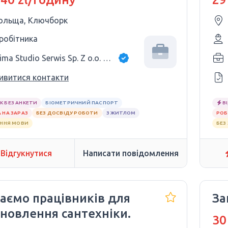
ольща, Ключборк
 робітника
Klima Studio Serwis Sp. Z o.o. Sp. K.
ивитися контакти
К БЕЗ АНКЕТИ
БІОМЕТРИЧНИЙ ПАСПОРТ
В
 НА ЗАРАЗ
БЕЗ ДОСВІДУ РОБОТИ
З ЖИТЛОМ
РОБ
АННЯ МОВИ
БЕЗ
Відгукнутися
Написати повідомлення
аємо працівників для
За
ановлення сантехніки.
30