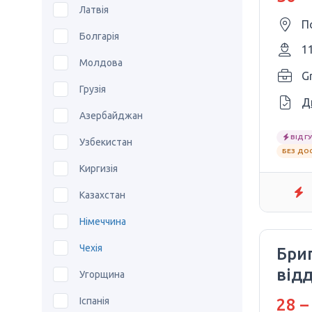
Латвія
П
Болгарія
1
Молдова
Gr
Грузія
Д
Азербайджан
ВІДГУ
Узбекистан
БЕЗ ДО
Киргизія
Казахстан
Німеччина
Чехія
Бри
відд
Угорщина
Іспанія
28 –