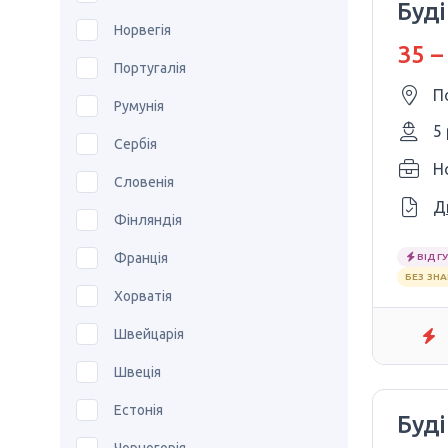
Буд
Норвегія
35 –
Португалія
П
Румунія
5
Сербія
Ho
Словенія
Д
Фінляндія
Франція
ВІДГУ
БЕЗ ЗН
Хорватія
Швейцарія
Швеція
Естонія
Буд