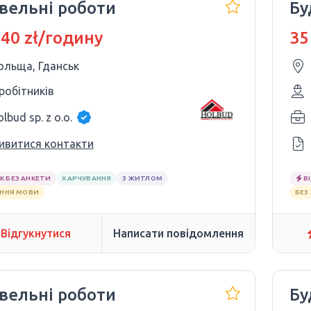
івельні роботи
Бу
 40 zł/годину
35
ольща, Гданськ
 робітників
lbud sp. z o.o.
ивитися контакти
К БЕЗ АНКЕТИ
ХАРЧУВАННЯ
З ЖИТЛОМ
В
АННЯ МОВИ
БЕЗ
Відгукнутися
Написати повідомлення
івельні роботи
Бу