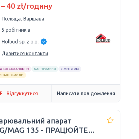
 – 40 zł/годину
Польща, Варшава
5 робітників
Holbud sp. z o.o.
Дивитися контакти
ІДГУК БЕЗ АНКЕТИ
ХАРЧУВАННЯ
З ЖИТЛОМ
 ЗНАННЯ МОВИ
Відгукнутися
Написати повідомлення
арювальний апарат
G/MAG 135 - ПРАЦЮЙТЕ