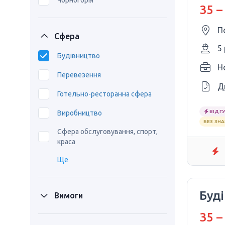
Чорногорія
35 –
П
Сфера
5
Будівництво
Ho
Перевезення
Д
Готельно-ресторанна сфера
ВІДГУ
Виробництво
БЕЗ ЗН
Сфера обслуговування, спорт,
краса
Ще
Буд
Вимоги
35 –