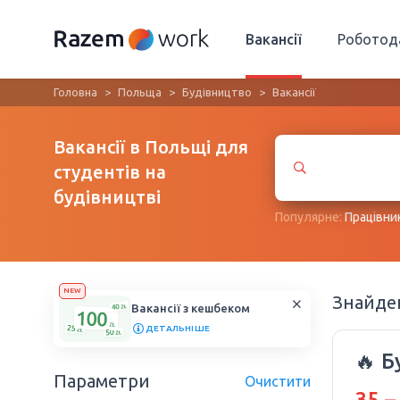
Вакансії
Роботод
Головна
Польща
Будівництво
Вакансії
Вакансії в Польщі для
студентів на
будівництві
Популярне:
Працівни
NEW
Знайд
Вакансії з кешбеком
ДЕТАЛЬНІШЕ
🔥 Б
Параметри
Очистити
35 –