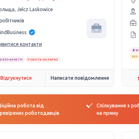
ольща, Jelcz Laskowice
 робітників
indBusiness
ивитися контакти
В
БЕЗ
К БЕЗ АНКЕТИ
РОБОТА НА ЗАРАЗ
Відгукнутися
Написати повідомлення
іційна робота від
Спілкування з р
ревірених роботодавців
на пряму