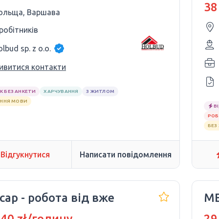
ЗА
38
ольща, Варшава
 робітників
lbud sp. z o.o.
ивитися контакти
К БЕЗ АНКЕТИ
ХАРЧУВАННЯ
З ЖИТЛОМ
АННЯ МОВИ
В
РОБ
БЕЗ
Відгукнутися
Написати повідомлення
ар - робота від вже
М
 40 zł/годину
29