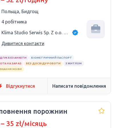
Польща, Бидгощ
4 робітника
Klima Studio Serwis Sp. Z o.o. Sp. K.
Дивитися контакти
ІДГУК БЕЗ АНКЕТИ
БІОМЕТРИЧНИЙ ПАСПОРТ
ОТА НА ЗАРАЗ
БЕЗ ДОСВІДУ РОБОТИ
З ЖИТЛОМ
 ЗНАННЯ МОВИ
Відгукнутися
Написати повідомлення
повнення порожнин
 – 35 zł/місяць