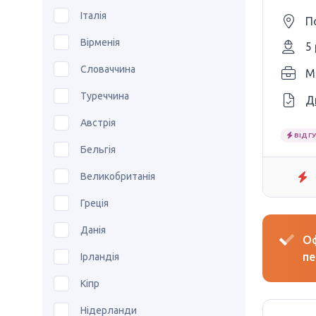
Італія
П
Вірменія
5
Словаччина
M
Туреччина
Д
Австрія
ВІДГУ
Бельгія
Великобританія
Греція
Данія
Оф
пе
Ірландія
Кіпр
Нідерланди