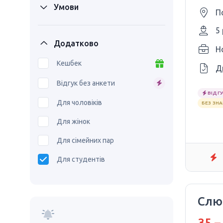
Умови
П
5
Додатково
Ho
Кешбек
Д
Відгук без анкети
ВІДГУ
Для чоловіків
БЕЗ ЗН
Для жінок
Для сімейних пар
Для студентів
Слюс
35 –