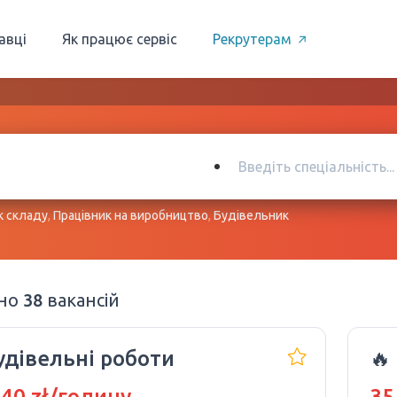
авці
Як працює сервіс
Рекрутерам
к складу
,
Працівник на виробництво
,
Будівельник
ено
38
вакансій
удівельні роботи
🔥
 40 zł/годину
35