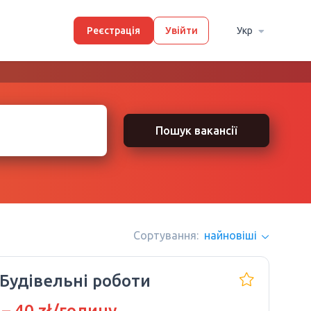
Реєстрація
Увійти
Укр
Пошук вакансії
Сортування:
найновіші
 Будівельні роботи
 – 40 zł/годину