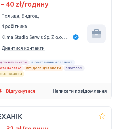
РАЗ
 – 40 zł/годину
Польща, Бидгощ
4 робітника
Klima Studio Serwis Sp. Z o.o. Sp. K.
Дивитися контакти
ІДГУК БЕЗ АНКЕТИ
БІОМЕТРИЧНИЙ ПАСПОРТ
ОТА НА ЗАРАЗ
БЕЗ ДОСВІДУ РОБОТИ
З ЖИТЛОМ
 ЗНАННЯ МОВИ
Відгукнутися
Написати повідомлення
ЕХАНІК
 – 32 zł/годину