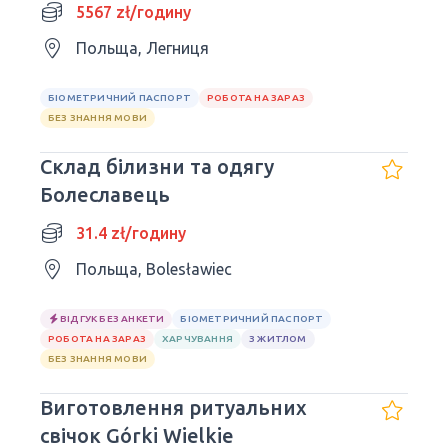
5567 zł/годину
Польща, Легниця
БІОМЕТРИЧНИЙ ПАСПОРТ
РОБОТА НА ЗАРАЗ
БЕЗ ЗНАННЯ МОВИ
Склад білизни та одягу
Болеславець
31.4 zł/годину
Польща, Bolesławiec
ВІДГУК БЕЗ АНКЕТИ
БІОМЕТРИЧНИЙ ПАСПОРТ
РОБОТА НА ЗАРАЗ
ХАРЧУВАННЯ
З ЖИТЛОМ
БЕЗ ЗНАННЯ МОВИ
Виготовлення ритуальних
свічок Górki Wielkie