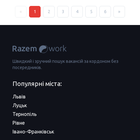
«
1
2
3
4
5
6
»
Швидкий і зручний пошук вакансій за кордоном без
посередників.
Популярні міста:
Львів
Луцьк
Тернопіль
Рівне
Івано-Франківськ