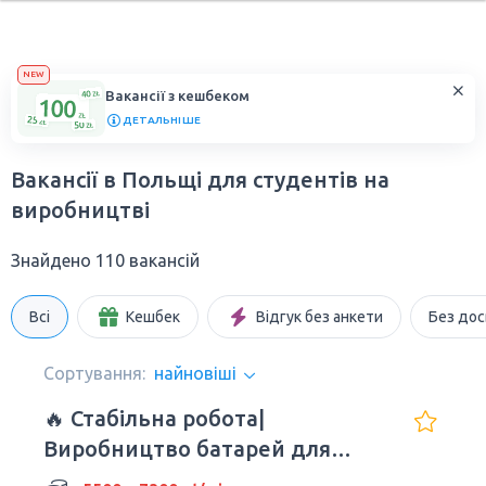
NEW
Вакансії з кешбеком
ДЕТАЛЬНІШЕ
Вакансії в Польщі для студентів на
виробництві
Знайдено 110 вакансій
Всі
Кешбек
Відгук без анкети
Без дос
Сортування:
найновіші
🔥 Стабільна робота|
Bиробництвo батарей для
авто| Wrocław