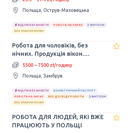
Польща, Острув-Мазовецька
ВІДГУК БЕЗ АНКЕТИ
РОБОТА НА ЗАРАЗ
З ЖИТЛОМ
БЕЗ ЗНАННЯ МОВИ
Робота для чоловіків, без
нічних. Продукція вікон.
м.Zambrów
5500 – 7500 zł/годину
Польща, Замбрув
ВІДГУК БЕЗ АНКЕТИ
БІОМЕТРИЧНИЙ ПАСПОРТ
РОБОТА НА ЗАРАЗ
БЕЗ ДОСВІДУ РОБОТИ
З ЖИТЛОМ
БЕЗ ЗНАННЯ МОВИ
РОБОТА ДЛЯ ЛЮДЕЙ, ЯКІ ВЖЕ
ПРАЦЮЮТЬ У ПОЛЬЩІ