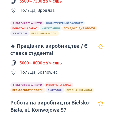
5500 – 7300 zł/місяць
Польща, Вроцлав
ВІДГУК БЕЗ АНКЕТИ
БІОМЕТРИЧНИЙ ПАСПОРТ
РОБОТА НА ЗАРАЗ
ХАРЧУВАННЯ
БЕЗ ДОСВІДУ РОБОТИ
З ЖИТЛОМ
БЕЗ ЗНАННЯ МОВИ
🔥 Працівник виробництва / Є
ставка студента!
5000 – 8000 zł/місяць
Польща, Sosnowiec
ВІДГУК БЕЗ АНКЕТИ
РОБОТА НА ЗАРАЗ
БЕЗ ДОСВІДУ РОБОТИ
З ЖИТЛОМ
БЕЗ ЗНАННЯ МОВИ
Робота на виробництві Bielsko-
Biała, ul. Konwojowa 57