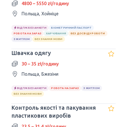
Chojnice
4800 – 5550 zł/годину
Польща, Хойніце
ВІДГУК БЕЗ АНКЕТИ
БІОМЕТРИЧНИЙ ПАСПОРТ
РОБОТА НА ЗАРАЗ
ХАРЧУВАННЯ
БЕЗ ДОСВІДУ РОБОТИ
З ЖИТЛОМ
БЕЗ ЗНАННЯ МОВИ
Швачка одягу
30 – 35 zł/годину
Польща, Бжезіни
ВІДГУК БЕЗ АНКЕТИ
РОБОТА НА ЗАРАЗ
З ЖИТЛОМ
БЕЗ ЗНАННЯ МОВИ
Контроль якості та пакування
пластикових виробів
23.5 – 31.4 zł/годину