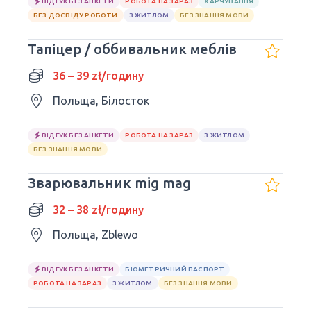
ВІДГУК БЕЗ АНКЕТИ
РОБОТА НА ЗАРАЗ
ХАРЧУВАННЯ
БЕЗ ДОСВІДУ РОБОТИ
З ЖИТЛОМ
БЕЗ ЗНАННЯ МОВИ
Тапіцер / оббивальник меблів
36 – 39 zł/годину
Польща, Білосток
ВІДГУК БЕЗ АНКЕТИ
РОБОТА НА ЗАРАЗ
З ЖИТЛОМ
БЕЗ ЗНАННЯ МОВИ
Зварювальник mig mag
32 – 38 zł/годину
Польща, Zblewo
ВІДГУК БЕЗ АНКЕТИ
БІОМЕТРИЧНИЙ ПАСПОРТ
РОБОТА НА ЗАРАЗ
З ЖИТЛОМ
БЕЗ ЗНАННЯ МОВИ