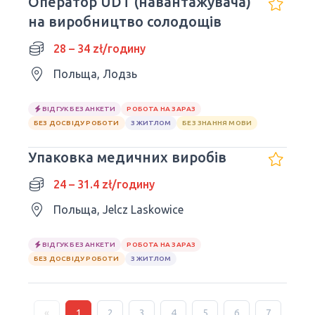
Оператор UDT (навантажувача)
на виробництво солодощів
28 – 34 zł/годину
Польща, Лодзь
ВІДГУК БЕЗ АНКЕТИ
РОБОТА НА ЗАРАЗ
БЕЗ ДОСВІДУ РОБОТИ
З ЖИТЛОМ
БЕЗ ЗНАННЯ МОВИ
Упаковка медичних виробів
24 – 31.4 zł/годину
Польща, Jelcz Laskowice
ВІДГУК БЕЗ АНКЕТИ
РОБОТА НА ЗАРАЗ
БЕЗ ДОСВІДУ РОБОТИ
З ЖИТЛОМ
«
1
2
3
4
5
6
7