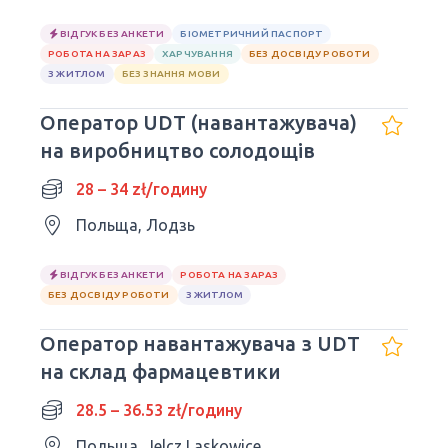
ВІДГУК БЕЗ АНКЕТИ
БІОМЕТРИЧНИЙ ПАСПОРТ
РОБОТА НА ЗАРАЗ
ХАРЧУВАННЯ
БЕЗ ДОСВІДУ РОБОТИ
З ЖИТЛОМ
БЕЗ ЗНАННЯ МОВИ
Оператор UDT (навантажувача)
на виробництво солодощів
28 – 34 zł/годину
Польща, Лодзь
ВІДГУК БЕЗ АНКЕТИ
РОБОТА НА ЗАРАЗ
БЕЗ ДОСВІДУ РОБОТИ
З ЖИТЛОМ
Оператор навантажувача з UDT
на склад фармацевтики
28.5 – 36.53 zł/годину
Польща, Jelcz Laskowice