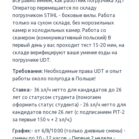
все равно имеем, как работник погрузчика УДТ
Оператор перемещается по складу
погрузчиком STIHL - боковые вилы. Работа
только на сухом складе, без морозильных
камер и холодильных камер. Работа со
сканером (коммуникативный польский) В
первый день у вас проходит тест 15-20 мин, на
складе верифицируют ваше умение езды на
погрузчике UDT.
Требования:
Необходимые права UDT и опыт
работы около полугода в Польше!
Ставка:
- 36 зл/ч нетто для кандидатов до 26
лет со статусом студента (помогаем
оформить статус студента) - 26 зл/ч нетто для
кандидатов после 26 лет (с подписанием PIT-2
за первые 150 ч + 2 зл/ч;)
График:
- от 6/8/10:00 (только дневные смены) -
смены по 10 - 12 часов. - Первые 2 недели -