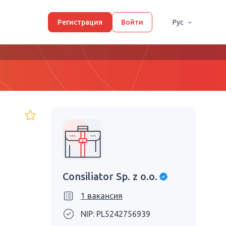
Регистрация
Войти
Рус
Consiliator Sp. z o.o.
1 вакансия
NIP: PL5242756939