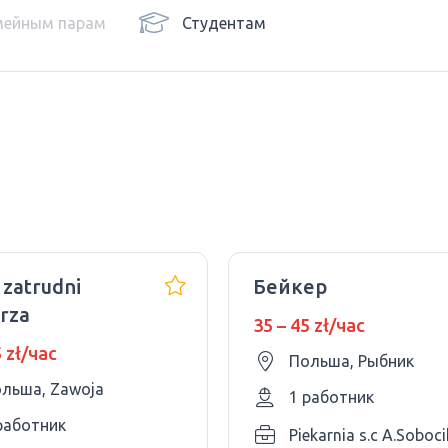
мейным парам
Студентам
 zatrudni
Бейкер
rza
35 – 45 zł/час
5 zł/час
Польша, Рыбник
льша, Zawoja
1 работник
работник
Piekarnia s.c A.Soboc