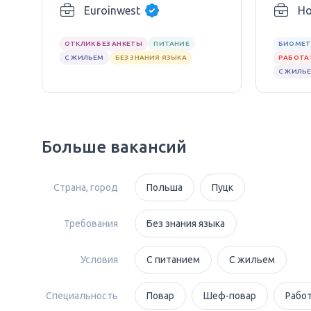
Euroinwest
Ho
ОТКЛИК БЕЗ АНКЕТЫ
ПИТАНИЕ
БИОМЕТ
С ЖИЛЬЕМ
БЕЗ ЗНАНИЯ ЯЗЫКА
РАБОТА 
С ЖИЛЬ
Больше вакансий
Страна, город
Польша
Пуцк
Требования
Без знания языка
Условия
С питанием
С жильем
Специальность
Повар
Шеф-повар
Работ