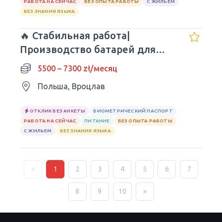
РАБОТА НА СЕЙЧАС
БЕЗ ОПЫТА РАБОТЫ
С ЖИЛЬЕМ
БЕЗ ЗНАНИЯ ЯЗЫКА
🔥 Стабильная работа|
Производство батарей для
авто| Wrocław
5500 – 7300 zł/месяц
Польша, Вроцлав
ОТКЛИК БЕЗ АНКЕТЫ
БИОМЕТРИЧЕСКИЙ ПАСПОРТ
РАБОТА НА СЕЙЧАС
ПИТАНИЕ
БЕЗ ОПЫТА РАБОТЫ
С ЖИЛЬЕМ
БЕЗ ЗНАНИЯ ЯЗЫКА
«
1
2
3
4
5
6
7
8
9
10
»