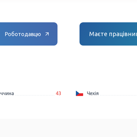
Маєте працівник
Роботодавцю
еччина
43
Чехія