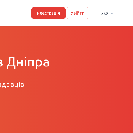
Реєстрація
Увійти
Укр
в Дніпра
одавців