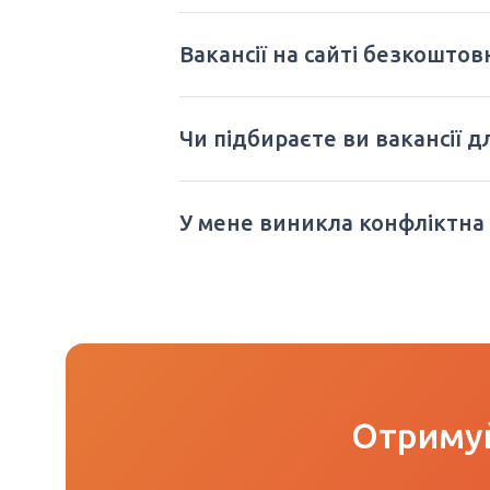
Вакансії на сайті безкоштов
Чи підбираєте ви вакансії д
У мене виникла конфліктна
Отримуй