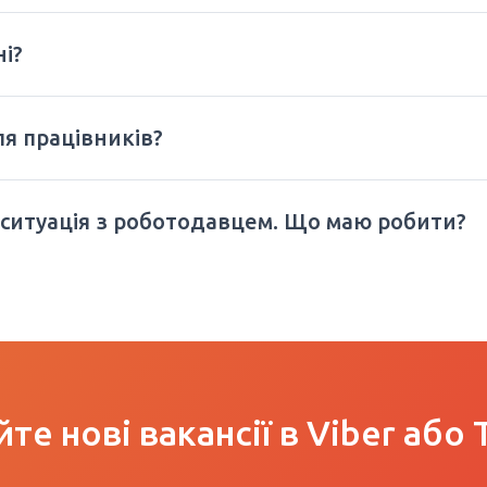
ні?
ля працівників?
 ситуація з роботодавцем. Що маю робити?
те нові вакансії в Viber або 