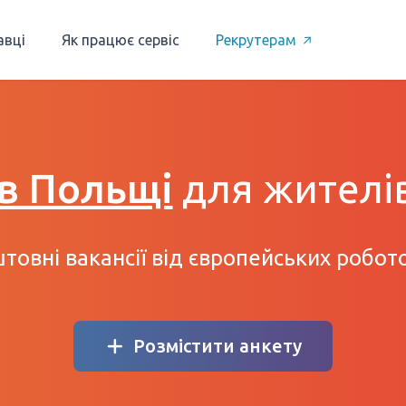
авці
Як працює сервіс
Рекрутерам
 в Польщі
для жителі
товні вакансії від європейських робот
Розмістити анкету