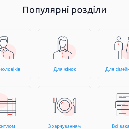
Популярні розділи
чоловіків
Для жінок
Для сімей
житлом
З харчуванням
Всі вака