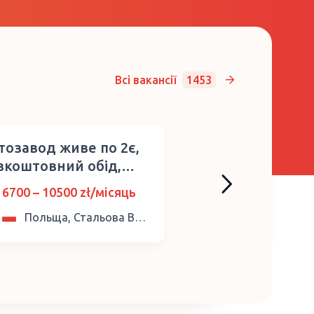
Всі вакансії
1453
тозавод живе по 2є,
Комплектація
зкоштовний обід,
замовлень - пр
з досвіду та мови
складу
6700 – 10500 zł/місяць
25.2 – 32 zł/го
Польща, Стальова Воля