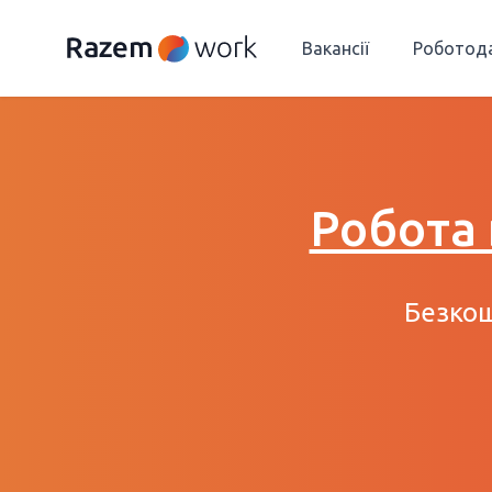
Вакансії
Роботод
Робота
Безкош