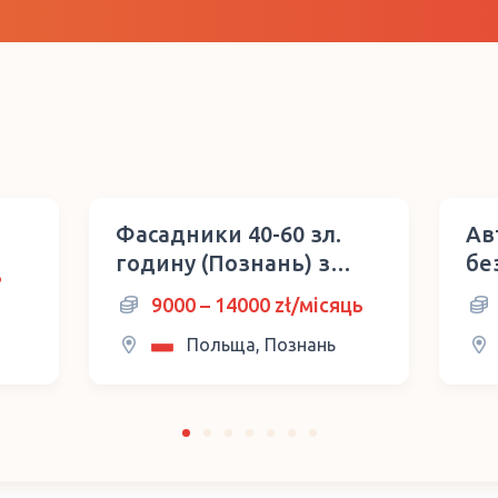
Фасадники 40-60 зл.
Ав
годину (Познань) з
бе
ь
навчанням
бе
9000 – 14000 zł/місяць
Польща, Познань