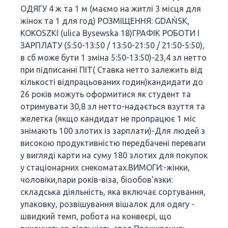
ОДЯГУ 4 ж та 1 м (маємо на житлі 3 місця для
жінок та 1 для год) РОЗМІЩЕННЯ: GDAŃSK,
KOKOSZKI (ulica Bysewska 18)ГРАФІК РОБОТИ І
ЗАРПЛАТУ (5:50-13:50 / 13:50-21:50 / 21:50-5:50),
в сб може бути 1 зміна 5:50-13:50)-23,4 зл нетто
при підписанні ПІТ( Ставка нетто залежить від
кількості відпрацьованих годин)кандидати до
26 років можуть оформитися як студент та
отримувати 30,8 зл нетто-надається взуття та
желетка (якщо кандидат не пропрацює 1 міс
знімають 100 злотих із зарплати)-Для людей з
високою продуктивністю передбачені переваги
у вигляді карти на суму 180 злотих для покупок
у стаціонарних снекоматах.ВИМОГИ:-жінки,
чоловіки,пари років-віза, біообов'язки:
складська діяльність, яка включає сортування,
упаковку, розвішування вішалок для одягу -
швидкий темп, робота на конвеєрі, що