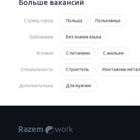
Больше вакансий
Страна, город
Польша
Польковице
Требования
Без знания языка
Условия
С питанием
С жильем
Специальность
Строитель
Монтажник метал
Дополнительно
Для мужчин