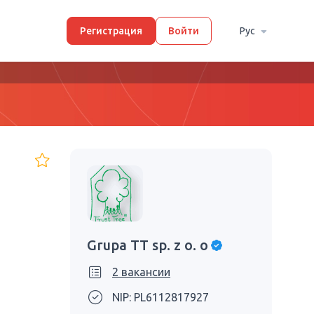
Регистрация
Войти
Рус
Grupa TT sp. z o. o
2 вакансии
NIP: PL6112817927