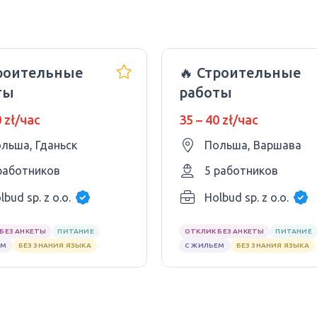
троительные
🔥 Строительные
ты
работы
0 zł/час
35 – 40 zł/час
льша, Гданьск
Польша, Варшава
работников
5 работников
lbud sp. z o.o.
Holbud sp. z o.o.
БЕЗ АНКЕТЫ
ПИТАНИЕ
ОТКЛИК БЕЗ АНКЕТЫ
ПИТАНИЕ
ЕМ
БЕЗ ЗНАНИЯ ЯЗЫКА
С ЖИЛЬЕМ
БЕЗ ЗНАНИЯ ЯЗЫКА