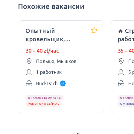
Похожие вакансии
Опытный
🔥 С
кровельщик,
рабо
помощник
30 – 40 zł/час
35 – 4
кровельщика
Польша, Мышков
По
1 работник
5 
Bud-Dach
Ho
ОТКЛИК БЕЗ АНКЕТЫ
ОТКЛИК 
РАБОТА НА СЕЙЧАС
С ЖИЛЬ